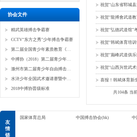
祝贺“山东省郓城县
协会文件
祝贺“龍搏會武道教
精武英雄搏击争霸赛
祝贺“弘德武道馆”
CCTV“东方之秀”少年搏击争霸赛
祝贺“韩斌体育培训
第二届全国青少年素质教育《勇者争锋》搏击锦标赛
祝贺“巅峰武道俱乐
中搏协（2018）第二届青少年锦标赛
祝贺“山西兴世武术
滁州市第二届青少年自由搏击全国邀请赛
水浒少年全国武术邀请赛暨中搏协青少年搏击锦标赛
喜报！韩斌体育新
2018中搏协晋级标准
共104条 当前
国家体育总局
中国搏击协会(hk)
中
友
情
链