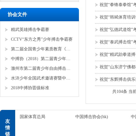
祝贺“拳锋泰拳馆”
协会文件
祝贺“韩斌体育培训
精武英雄搏击争霸赛
祝贺“弘德武道馆”
CCTV“东方之秀”少年搏击争霸赛
祝贺“泰武搏击馆”
第二届全国青少年素质教育《勇者争锋》搏击锦标赛
祝贺“精武跆拳道搏
中搏协（2018）第二届青少年锦标赛
祝贺“山东济宁佛都
滁州市第二届青少年自由搏击全国邀请赛
水浒少年全国武术邀请赛暨中搏协青少年搏击锦标赛
祝贺“东辉搏击俱乐
2018中搏协晋级标准
共104条 当前
国家体育总局
中国搏击协会(hk)
中
友
情
链