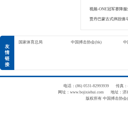
视频-ONE冠军赛降
贾丹巴蒙古式摔跤缠斗
国家体育总局
中国搏击协会(hk)
中
友
情
链
接
电话：(86) 0531-82993939
传真：(8
网址：www.bojixiehui.com
地址：济南
版权所有 中国搏击协会(