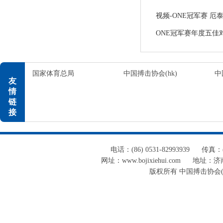
视频-ONE冠军赛 厄
ONE冠军赛年度五佳
国家体育总局
中国搏击协会(hk)
中
友
情
链
接
电话：(86) 0531-82993939
传真：(8
网址：www.bojixiehui.com
地址：济南
版权所有 中国搏击协会(