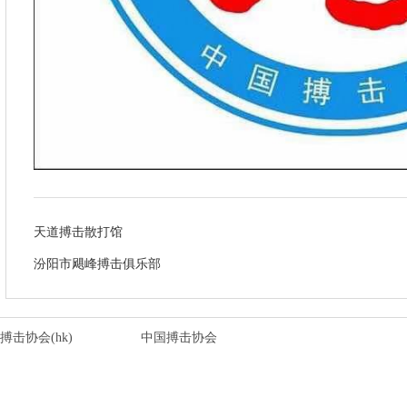
天道搏击散打馆
汾阳市飓峰搏击俱乐部
搏击协会(hk)
中国搏击协会