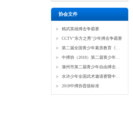
协会文件
精武英雄搏击争霸赛
CCTV“东方之秀”少年搏击争霸赛
第二届全国青少年素质教育《勇者争锋》搏击锦标赛
中搏协（2018）第二届青少年锦标赛
滁州市第二届青少年自由搏击全国邀请赛
水浒少年全国武术邀请赛暨中搏协青少年搏击锦标赛
2018中搏协晋级标准