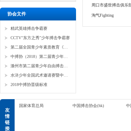
周口市盛世搏击俱乐
协会文件
淘气Fighting
精武英雄搏击争霸赛
CCTV“东方之秀”少年搏击争霸赛
第二届全国青少年素质教育《勇者争锋》搏击锦标赛
中搏协（2018）第二届青少年锦标赛
滁州市第二届青少年自由搏击全国邀请赛
水浒少年全国武术邀请赛暨中搏协青少年搏击锦标赛
2018中搏协晋级标准
国家体育总局
中国搏击协会(hk)
中
友
情
链
接