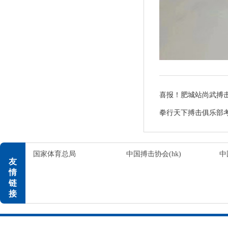
喜报！肥城站尚武搏
拳行天下搏击俱乐部
国家体育总局
中国搏击协会(hk)
中
友
情
链
接